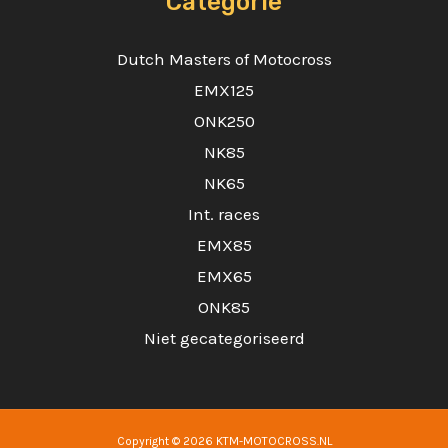
Categorie
Dutch Masters of Motocross
EMX125
ONK250
NK85
NK65
Int. races
EMX85
EMX65
ONK85
Niet gecategoriseerd
Copyright © 2026 KTM-MOTOCROSS.NL