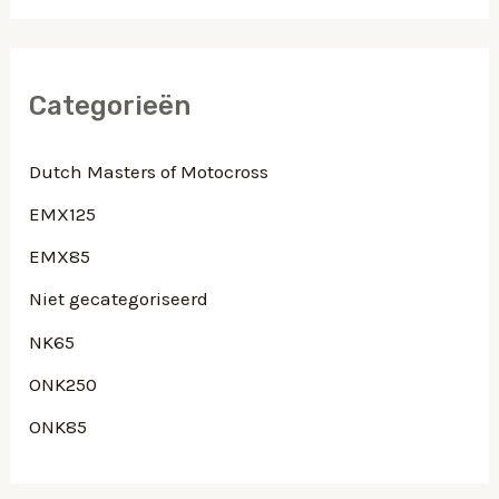
KELEN
Categorieën
Dutch Masters of Motocross
EMX125
EMX85
Niet gecategoriseerd
NK65
ONK250
ONK85