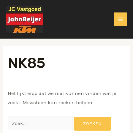
Ga
Zoek
MAI
naar
naar:
ME
de
inhoud
NK85
KELEN
Het lijkt erop dat we niet kunnen vinden wat je
zoekt. Misschien kan zoeken helpen.
KELEN