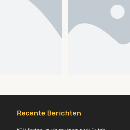
Recente Berichten
KTM factory youth mx team sluit Dutch