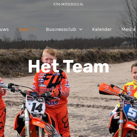
KTM-MOTOCROSS.NL
euws
Team
Businessclub
Kalender
Media
Het Team