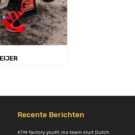
EIJER
Recente Berichten
KTM factory youth mx team sluit Dutch